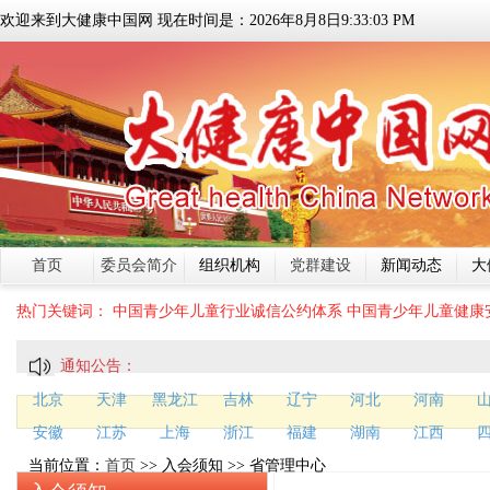
欢迎来到大健康中国网 现在时间是：
2026
年
8
月
8
日
9:33:04 PM
首页
委员会简介
组织机构
党群建设
新闻动态
大
热门关键词：
中国青少年儿童行业诚信公约体系
中国青少年儿童健康
通知公告：
北京
天津
黑龙江
吉林
辽宁
河北
河南
安徽
江苏
上海
浙江
福建
湖南
江西
当前位置：
首页
>> 入会须知 >> 省管理中心