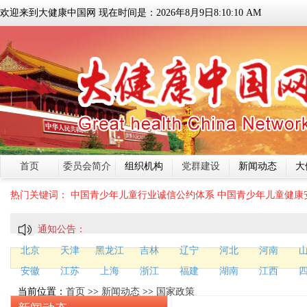
欢迎来到大健康中国网 现在时间是：
2026
年
8
月
9
日
8:10:11 AM
首页
委员会简介
组织机构
党群建设
新闻动态
大
热门关键词：
中国青少年儿童行业诚信公约体系
中国青少年儿童健康
通知公告：
北京
天津
黑龙江
吉林
辽宁
河北
河南
安徽
江苏
上海
浙江
福建
湖南
江西
当前位置：
首页
>>
新闻动态
>>
国家政策