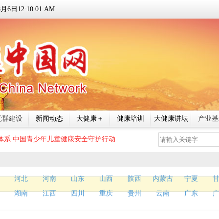
8
月
6
日
12:10:01 AM
党群建设
新闻动态
大健康＋
健康培训
大健康讲坛
产业基
体系
中国青少年儿童健康安全守护行动
河北
河南
山东
山西
陕西
内蒙古
宁夏
湖南
江西
四川
重庆
贵州
云南
广东