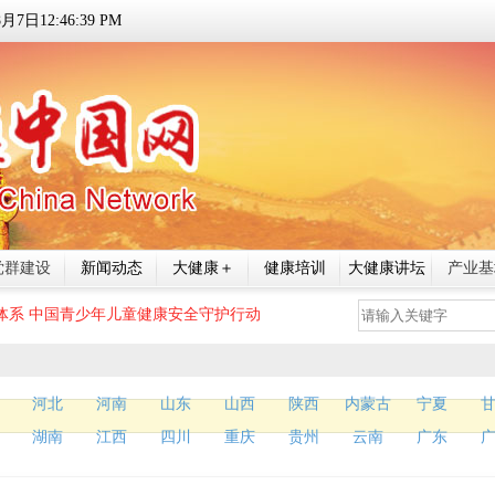
8
月
7
日
12:46:40 PM
党群建设
新闻动态
大健康＋
健康培训
大健康讲坛
产业基
体系
中国青少年儿童健康安全守护行动
河北
河南
山东
山西
陕西
内蒙古
宁夏
湖南
江西
四川
重庆
贵州
云南
广东