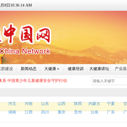
8
月
8
日
10:36:15 AM
党群建设
新闻动态
大健康＋
健康培训
大健康讲坛
产业基
体系
中国青少年儿童健康安全守护行动
河北
河南
山东
山西
陕西
内蒙古
宁夏
湖南
江西
四川
重庆
贵州
云南
广东